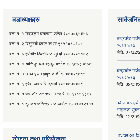
वडाध्यक्षहरु
सार्वजनि
वडा नं. १ दिव्रुङ्ग घनश्याम खरेल ९८५७०६४४४३
चन्द्रकोट गाउँ
वडा नं. २ ‌‍बिशुखर्क कमल के.सी ९८५१०८७९७४
२०८३/०८४
मिति:
07/22/
वडा नं. ३ हर्राचौर डिल्लीराज सुवेदी ९८६७२८५१६२
वडा नं. ४ शान्तिपुर बल बहादुर बस्नेत​ ९८६७३३५७३७
चन्द्रकोट गाउँ
वडा नं. ५ ग्वाघा पृथ बहादुर कार्की ९८४७४२९७९५
२०८२/०८३
वडा नं. ६ हरेवा अम्मर सिं दगामी​ ९८४४७७००६९
मिति:
09/08/
वडा नं. ७ ‌‍रुपाकोट अनन्तराम भण्डारी ९८६९८५६३९९
नदीजन्य पदार्थ 
वडा नं. ८ तुराङ्ग फणिन्द्र राज अर्याल ९८५१०१२१११
आह्वानको सूचन
मिति:
12/29/
Invitation f
योजना तथा परियोजना