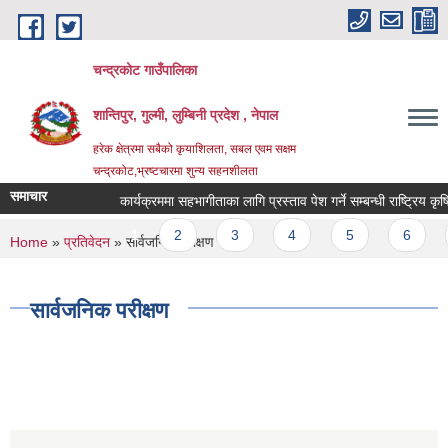
Skip to main content
चन्द्रकोट गाउँपालिका
शान्तिपुर, गुल्मी, लुम्बिनी प्रदेश , नेपाल
हरेक क्षेत्रमा सबैको कृयाशिलता, सबल एवम सक्षम
चन्द्रकोट,भ्रष्टचारमा शुन्य सहनशीलता
समाचार
कार्यक्रममा सहभागीताका लागि प्रस्ताव पेश गर्ने सम्बन्धी राष्ट्रिय कृष
Pages
1
2
3
4
5
6
You are here
Home
»
प्रतिवेदन
» सार्वजनिक परीक्षण
सार्वजनिक परीक्षण