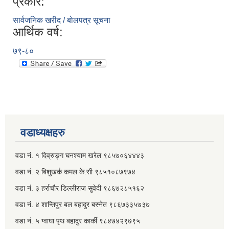
प्रकार:
सार्वजनिक खरीद / बोलपत्र सूचना
आर्थिक वर्ष:
७९-८०
वडाध्यक्षहरु
वडा नं. १ दिव्रुङ्ग घनश्याम खरेल ९८५७०६४४४३
वडा नं. २ ‌‍बिशुखर्क कमल के.सी ९८५१०८७९७४
वडा नं. ३ हर्राचौर डिल्लीराज सुवेदी ९८६७२८५१६२
वडा नं. ४ शान्तिपुर बल बहादुर बस्नेत​ ९८६७३३५७३७
वडा नं. ५ ग्वाघा पृथ बहादुर कार्की ९८४७४२९७९५