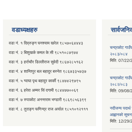
वडाध्यक्षहरु
सार्वजनि
वडा नं. १ दिव्रुङ्ग घनश्याम खरेल ९८५७०६४४४३
चन्द्रकोट गाउँ
वडा नं. २ ‌‍बिशुखर्क कमल के.सी ९८५१०८७९७४
२०८३/०८४
मिति:
07/22/
वडा नं. ३ हर्राचौर डिल्लीराज सुवेदी ९८६७२८५१६२
वडा नं. ४ शान्तिपुर बल बहादुर बस्नेत​ ९८६७३३५७३७
चन्द्रकोट गाउँ
वडा नं. ५ ग्वाघा पृथ बहादुर कार्की ९८४७४२९७९५
२०८२/०८३
वडा नं. ६ हरेवा अम्मर सिं दगामी​ ९८४४७७००६९
मिति:
09/08/
वडा नं. ७ ‌‍रुपाकोट अनन्तराम भण्डारी ९८६९८५६३९९
नदीजन्य पदार्थ 
वडा नं. ८ तुराङ्ग फणिन्द्र राज अर्याल ९८५१०१२१११
आह्वानको सूचन
मिति:
12/29/