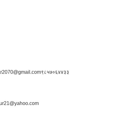
ar2070@gmail.com
९८५७०६४४३३
dur21@yahoo.com