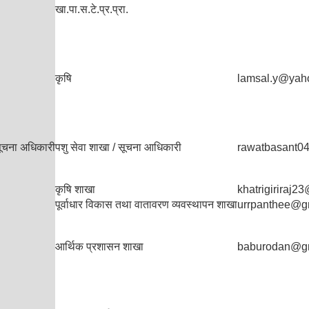
खा.पा.स.टे.प्र.प्रा.
कृषि
lamsal.y@yah
सूचना अधिकारी
पशु सेवा शाखा / सूचना आधिकारी
rawatbasant0
कृषि शाखा
khatrigiriraj
पूर्वाधार विकास तथा वातावरण व्यवस्थापन शाखा
urrpanthee@g
आर्थिक प्रशासन शाखा
baburodan@g