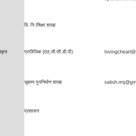
वि. नि /शिक्षा शाखा
िकृत
प्राविधिक (एल्.जी.सी.डी.पी)
lovingcheart@
भूकम्प पुननिर्माण शाखा
satish.rmj@gm
प्रशासन