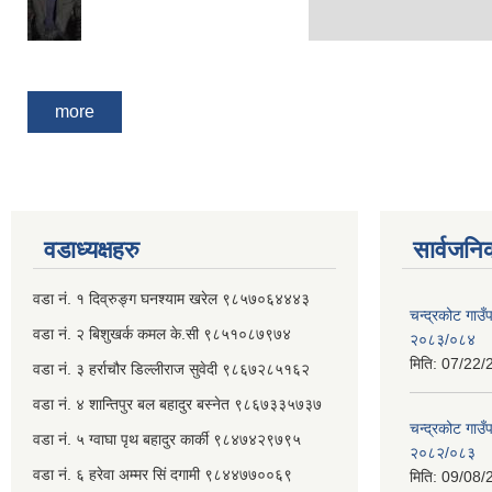
Pages
more
वडाध्यक्षहरु
सार्वजनि
वडा नं. १ दिव्रुङ्ग घनश्याम खरेल ९८५७०६४४४३
चन्द्रकोट गाउँ
वडा नं. २ ‌‍बिशुखर्क कमल के.सी ९८५१०८७९७४
२०८३/०८४
मिति:
07/22/
वडा नं. ३ हर्राचौर डिल्लीराज सुवेदी ९८६७२८५१६२
वडा नं. ४ शान्तिपुर बल बहादुर बस्नेत​ ९८६७३३५७३७
चन्द्रकोट गाउँ
वडा नं. ५ ग्वाघा पृथ बहादुर कार्की ९८४७४२९७९५
२०८२/०८३
वडा नं. ६ हरेवा अम्मर सिं दगामी​ ९८४४७७००६९
मिति:
09/08/