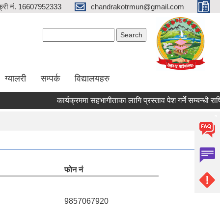
्री नं. 16607952333
chandrakotrmun@gmail.com
Search form
Search
ग्यालरी
सम्पर्क
विद्यालयहरु
कार्यक्रममा सहभागीताका लागि प्रस्ताव पेश गर्ने सम्बन्धी राष्ट्रि
Pages
1
फोन नं
9857067920