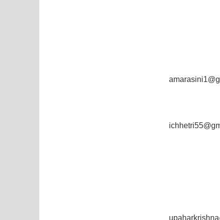
amarasini1@g
ichhetri55@gm
upaharkrishn