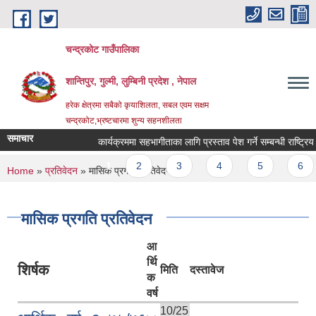
Skip to main content
चन्द्रकोट गाउँपालिका
शान्तिपुर, गुल्मी, लुम्बिनी प्रदेश , नेपाल
हरेक क्षेत्रमा सबैको कृयाशिलता, सबल एवम सक्षम
चन्द्रकोट,भ्रष्टचारमा शुन्य सहनशीलता
समाचार
कार्यक्रममा सहभागीताका लागि प्रस्ताव पेश गर्ने सम्बन्धी राष्ट्रिय 
Pages
1
2
3
4
5
6
You are here
Home
»
प्रतिवेदन
» मासिक प्रगति प्रतिवेदन
मासिक प्रगति प्रतिवेदन
आ
र्थि
शिर्षक
मिति
दस्तावेज
क
वर्ष
10/25