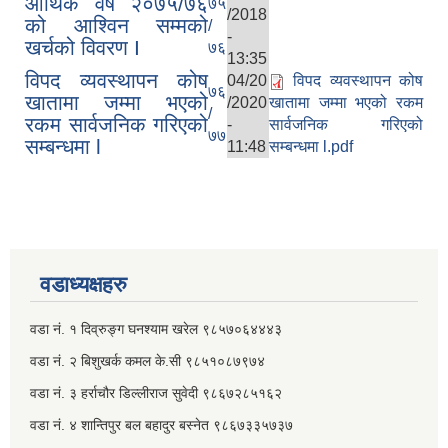
आर्थिक वर्ष २०७५/७६
७५
/2018
को आश्विन सम्मको
/
-
खर्चको विवरण I
७६
13:35
विपद व्यवस्थापन कोष
04/20
विपद व्यवस्थापन कोष
७६
खातामा जम्मा भएको
/2020
खातामा जम्मा भएको रकम
/
रकम सार्वजनिक गरिएको
-
सार्वजनिक गरिएको
७७
सम्बन्धमा l
11:48
सम्बन्धमा l.pdf
वडाध्यक्षहरु
वडा नं. १ दिव्रुङ्ग घनश्याम खरेल ९८५७०६४४४३
वडा नं. २ ‌‍बिशुखर्क कमल के.सी ९८५१०८७९७४
वडा नं. ३ हर्राचौर डिल्लीराज सुवेदी ९८६७२८५१६२
वडा नं. ४ शान्तिपुर बल बहादुर बस्नेत​ ९८६७३३५७३७