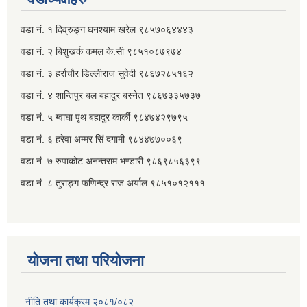
वडा नं. १ दिव्रुङ्ग घनश्याम खरेल ९८५७०६४४४३
वडा नं. २ ‌‍बिशुखर्क कमल के.सी ९८५१०८७९७४
वडा नं. ३ हर्राचौर डिल्लीराज सुवेदी ९८६७२८५१६२
वडा नं. ४ शान्तिपुर बल बहादुर बस्नेत​ ९८६७३३५७३७
वडा नं. ५ ग्वाघा पृथ बहादुर कार्की ९८४७४२९७९५
वडा नं. ६ हरेवा अम्मर सिं दगामी​ ९८४४७७००६९
वडा नं. ७ ‌‍रुपाकोट अनन्तराम भण्डारी ९८६९८५६३९९
वडा नं. ८ तुराङ्ग फणिन्द्र राज अर्याल ९८५१०१२१११
योजना तथा परियोजना
नीति तथा कार्यक्रम २०८१/०८२