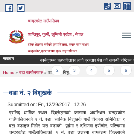
Skip to main content
चन्द्रकोट गाउँपालिका
शान्तिपुर, गुल्मी, लुम्बिनी प्रदेश , नेपाल
हरेक क्षेत्रमा सबैको कृयाशिलता, सबल एवम सक्षम
चन्द्रकोट,भ्रष्टचारमा शुन्य सहनशीलता
समाचार
कार्यक्रममा सहभागीताका लागि प्रस्ताव पेश गर्ने सम्बन्धी राष्ट्रिय क
Pages
1
2
3
4
5
6
You are here
Home
»
वडा कार्यालयहरु
» वडा नं. २ ‌‍बिशुखर्क
वडा नं. २ ‌‍बिशुखर्क
Submitted on:
Fri, 12/29/2017 - 12:26
प्रसिद्द धार्मिक स्थल दिब्रुंङ्गको काखमा अवस्थित चन्द्रकोट
गाउँपालिकाको २ नं. वडा, साबिक बिशुखर्क गाउँ विकास समितिका ९
वटा वडाहरु मिलेर यस वडाको पूर्वमा र दक्षिणमा हर्राचौर, पश्चिममा
चन्द्रकोट गाउँलाकिकको १ नं. वडा उत्तरमा बाग्लुंङ्ग जिल्लाको