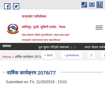
Skip to main content
चन्द्रकोट गाउँपालिका
शान्तिपुर, गुल्मी, लुम्बिनी प्रदेश , नेपाल
हरेक क्षेत्रमा सबैको कृयाशिलता, सबल एवम सक्षम
चन्द्रकोट,भ्रष्टचारमा शुन्य सहनशीलता
समाचार
भुल सुधार गरिएको सम्बन्धमा ।।।
करार सेवामा कर्मचारी पद
Pages
« first
‹ previous
1
2
You are here
Home
» वार्षिक कार्यक्रम 2076/77
वार्षिक कार्यक्रम 2076/77
Submitted on:
Fri, 11/29/2019 - 15:01