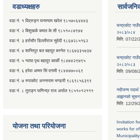
वडाध्यक्षहरु
सार्वजनि
वडा नं. १ दिव्रुङ्ग घनश्याम खरेल ९८५७०६४४४३
चन्द्रकोट गाउँ
वडा नं. २ ‌‍बिशुखर्क कमल के.सी ९८५१०८७९७४
२०८३/०८४
मिति:
07/22/
वडा नं. ३ हर्राचौर डिल्लीराज सुवेदी ९८६७२८५१६२
वडा नं. ४ शान्तिपुर बल बहादुर बस्नेत​ ९८६७३३५७३७
चन्द्रकोट गाउँ
वडा नं. ५ ग्वाघा पृथ बहादुर कार्की ९८४७४२९७९५
२०८२/०८३
वडा नं. ६ हरेवा अम्मर सिं दगामी​ ९८४४७७००६९
मिति:
09/08/
वडा नं. ७ ‌‍रुपाकोट अनन्तराम भण्डारी ९८६९८५६३९९
नदीजन्य पदार्थ 
वडा नं. ८ तुराङ्ग फणिन्द्र राज अर्याल ९८५१०१२१११
आह्वानको सूचन
मिति:
12/29/
Invitation f
योजना तथा परियोजना
works for o
Municipality