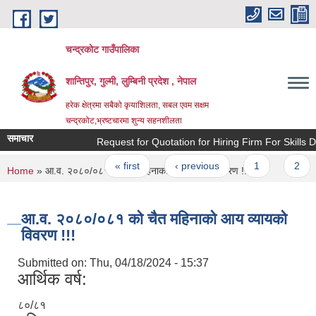
Skip to main content
चन्द्रकोट गाउँपालिका
शान्तिपुर, गुल्मी, लुम्बिनी प्रदेश , नेपाल
हरेक क्षेत्रमा सबैको कृयाशिलता, सबल एवम सक्षम
चन्द्रकोट,भ्रष्टचारमा शुन्य सहनशीलता
समाचार
Request for Quotation for Hiring Firm For Skills Dev
Pages
« first
‹ previous
1
2
You are here
Home
» आ.व. २०८०/०८१ को चैत महिनाको आय व्यायको विवरण !!!
आ.व. २०८०/०८१ को चैत महिनाको आय व्यायको
विवरण !!!
Submitted on:
Thu, 04/18/2024 - 15:37
आर्थिक वर्ष:
८०/८१