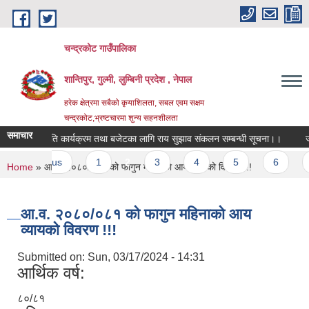
Skip to main content
चन्द्रकोट गाउँपालिका
शान्तिपुर, गुल्मी, लुम्बिनी प्रदेश , नेपाल
हरेक क्षेत्रमा सबैको कृयाशिलता, सबल एवम सक्षम
चन्द्रकोट,भ्रष्टचारमा शुन्य सहनशीलता
समाचार
बार्षिक नीति कार्यक्रम तथा बजेटका लागि राय सुझाव संकलन सम्बन्धी सूचना।।
जीव
‹ previous
1
2
3
4
5
6
7
You are here
Home
» आ.व. २०८०/०८१ को फागुन महिनाको आय व्यायको विवरण !!!
आ.व. २०८०/०८१ को फागुन महिनाको आय
व्यायको विवरण !!!
Submitted on:
Sun, 03/17/2024 - 14:31
आर्थिक वर्ष:
८०/८१