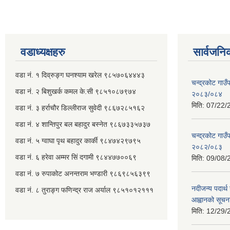
वडाध्यक्षहरु
सार्वजनि
वडा नं. १ दिव्रुङ्ग घनश्याम खरेल ९८५७०६४४४३
चन्द्रकोट गाउँ
वडा नं. २ ‌‍बिशुखर्क कमल के.सी ९८५१०८७९७४
२०८३/०८४
मिति:
07/22/
वडा नं. ३ हर्राचौर डिल्लीराज सुवेदी ९८६७२८५१६२
वडा नं. ४ शान्तिपुर बल बहादुर बस्नेत​ ९८६७३३५७३७
चन्द्रकोट गाउँ
वडा नं. ५ ग्वाघा पृथ बहादुर कार्की ९८४७४२९७९५
२०८२/०८३
वडा नं. ६ हरेवा अम्मर सिं दगामी​ ९८४४७७००६९
मिति:
09/08/
वडा नं. ७ ‌‍रुपाकोट अनन्तराम भण्डारी ९८६९८५६३९९
नदीजन्य पदार्थ 
वडा नं. ८ तुराङ्ग फणिन्द्र राज अर्याल ९८५१०१२१११
आह्वानको सूचन
मिति:
12/29/