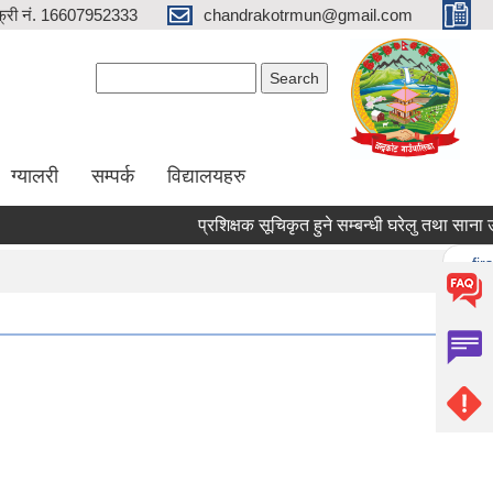
्री नं. 16607952333
chandrakotrmun@gmail.com
Search form
Search
ग्यालरी
सम्पर्क
विद्यालयहरु
प्रशिक्षक सूचिकृत हुने सम्बन्धी घरेलु तथा साना उधोग क
Pages
« first