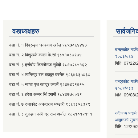
वडाध्यक्षहरु
सार्वजनि
वडा नं. १ दिव्रुङ्ग घनश्याम खरेल ९८५७०६४४४३
चन्द्रकोट गाउँ
वडा नं. २ ‌‍बिशुखर्क कमल के.सी ९८५१०८७९७४
२०८३/०८४
मिति:
07/22/
वडा नं. ३ हर्राचौर डिल्लीराज सुवेदी ९८६७२८५१६२
वडा नं. ४ शान्तिपुर बल बहादुर बस्नेत​ ९८६७३३५७३७
चन्द्रकोट गाउँ
वडा नं. ५ ग्वाघा पृथ बहादुर कार्की ९८४७४२९७९५
२०८२/०८३
वडा नं. ६ हरेवा अम्मर सिं दगामी​ ९८४४७७००६९
मिति:
09/08/
वडा नं. ७ ‌‍रुपाकोट अनन्तराम भण्डारी ९८६९८५६३९९
नदीजन्य पदार्थ 
वडा नं. ८ तुराङ्ग फणिन्द्र राज अर्याल ९८५१०१२१११
आह्वानको सूचन
मिति:
12/29/