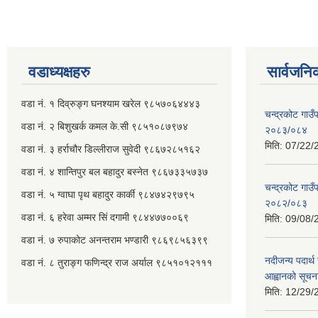
वडाध्यक्षहरु
सार्वजनि
वडा नं. १ दिव्रुङ्ग घनश्याम खरेल ९८५७०६४४४३
चन्द्रकोट गाउँ
वडा नं. २ ‌‍बिशुखर्क कमल के.सी ९८५१०८७९७४
२०८३/०८४
मिति:
07/22/
वडा नं. ३ हर्राचौर डिल्लीराज सुवेदी ९८६७२८५१६२
वडा नं. ४ शान्तिपुर बल बहादुर बस्नेत​ ९८६७३३५७३७
चन्द्रकोट गाउँ
वडा नं. ५ ग्वाघा पृथ बहादुर कार्की ९८४७४२९७९५
२०८२/०८३
वडा नं. ६ हरेवा अम्मर सिं दगामी​ ९८४४७७००६९
मिति:
09/08/
वडा नं. ७ ‌‍रुपाकोट अनन्तराम भण्डारी ९८६९८५६३९९
नदीजन्य पदार्थ 
वडा नं. ८ तुराङ्ग फणिन्द्र राज अर्याल ९८५१०१२१११
आह्वानको सूचन
मिति:
12/29/