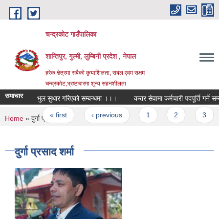
Skip to main content
चन्द्रकोट गाउँपालिका
शान्तिपुर, गुल्मी, लुम्बिनी प्रदेश , नेपाल
हरेक क्षेत्रमा सबैको कृयाशिलता, सबल एवम सक्षम
चन्द्रकोट,भ्रष्टचारमा शुन्य सहनशीलता
समाचार
भुल सुधार गरिएको सम्बन्धमा ।।।
करार सेवामा कर्मचारी पदपूर्ति गर्ने सम्बन्ध
Pages
« first
‹ previous
1
2
3
You are here
Home
» दुर्गा प्रसाद शर्मा
दुर्गा प्रसाद शर्मा