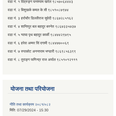
वडा नं. १ दिव्रुङ्ग घनश्याम खरेल ९८५७०६४४४३
वडा नं. २ ‌‍बिशुखर्क कमल के.सी ९८५१०८७९७४
वडा नं. ३ हर्राचौर डिल्लीराज सुवेदी ९८६७२८५१६२
वडा नं. ४ शान्तिपुर बल बहादुर बस्नेत​ ९८६७३३५७३७
वडा नं. ५ ग्वाघा पृथ बहादुर कार्की ९८४७४२९७९५
वडा नं. ६ हरेवा अम्मर सिं दगामी​ ९८४४७७००६९
वडा नं. ७ ‌‍रुपाकोट अनन्तराम भण्डारी ९८६९८५६३९९
वडा नं. ८ तुराङ्ग फणिन्द्र राज अर्याल ९८५१०१२१११
योजना तथा परियोजना
नीति तथा कार्यक्रम २०८१/०८२
मिति:
07/29/2024 - 15:30