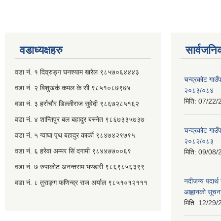
वडाध्यक्षहरु
सार्वजनि
वडा नं. १ दिव्रुङ्ग घनश्याम खरेल ९८५७०६४४४३
चन्द्रकोट गाउँ
वडा नं. २ ‌‍बिशुखर्क कमल के.सी ९८५१०८७९७४
२०८३/०८४
मिति:
07/22/
वडा नं. ३ हर्राचौर डिल्लीराज सुवेदी ९८६७२८५१६२
वडा नं. ४ शान्तिपुर बल बहादुर बस्नेत​ ९८६७३३५७३७
चन्द्रकोट गाउँ
वडा नं. ५ ग्वाघा पृथ बहादुर कार्की ९८४७४२९७९५
२०८२/०८३
वडा नं. ६ हरेवा अम्मर सिं दगामी​ ९८४४७७००६९
मिति:
09/08/
वडा नं. ७ ‌‍रुपाकोट अनन्तराम भण्डारी ९८६९८५६३९९
नदीजन्य पदार्थ 
वडा नं. ८ तुराङ्ग फणिन्द्र राज अर्याल ९८५१०१२१११
आह्वानको सूचन
मिति:
12/29/