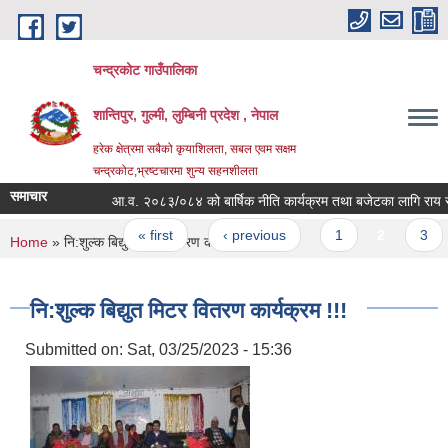
Skip to main content
चन्द्रकोट गाउँपालिका
शान्तिपुर, गुल्मी, लुम्बिनी प्रदेश , नेपाल
हरेक क्षेत्रमा सबैको कृयाशिलता, सबल एवम सक्षम
चन्द्रकोट,भ्रष्टचारमा शुन्य सहनशीलता
समाचार
आ.व. २०८३/०८४ को बार्षिक नीति कार्यक्रम तथा बजेटका लागि राय सुझ
Pages
« first
‹ previous
1
2
3
You are here
Home
» नि:शुल्क बिद्युत मिटर वितरण कार्यक्रम !!!
नि:शुल्क बिद्युत मिटर वितरण कार्यक्रम !!!
Submitted on:
Sat, 03/25/2023 - 15:36