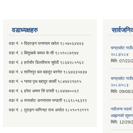
वडाध्यक्षहरु
सार्वजनि
वडा नं. १ दिव्रुङ्ग घनश्याम खरेल ९८५७०६४४४३
चन्द्रकोट गाउँ
वडा नं. २ ‌‍बिशुखर्क कमल के.सी ९८५१०८७९७४
२०८३/०८४
मिति:
07/22/
वडा नं. ३ हर्राचौर डिल्लीराज सुवेदी ९८६७२८५१६२
वडा नं. ४ शान्तिपुर बल बहादुर बस्नेत​ ९८६७३३५७३७
चन्द्रकोट गाउँ
वडा नं. ५ ग्वाघा पृथ बहादुर कार्की ९८४७४२९७९५
२०८२/०८३
वडा नं. ६ हरेवा अम्मर सिं दगामी​ ९८४४७७००६९
मिति:
09/08/
वडा नं. ७ ‌‍रुपाकोट अनन्तराम भण्डारी ९८६९८५६३९९
नदीजन्य पदार्थ 
वडा नं. ८ तुराङ्ग फणिन्द्र राज अर्याल ९८५१०१२१११
आह्वानको सूचन
मिति:
12/29/