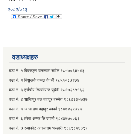
२०८२/०८३
वडाध्यक्षहरु
वडा नं. १ दिव्रुङ्ग घनश्याम खरेल ९८५७०६४४४३
वडा नं. २ ‌‍बिशुखर्क कमल के.सी ९८५१०८७९७४
वडा नं. ३ हर्राचौर डिल्लीराज सुवेदी ९८६७२८५१६२
वडा नं. ४ शान्तिपुर बल बहादुर बस्नेत​ ९८६७३३५७३७
वडा नं. ५ ग्वाघा पृथ बहादुर कार्की ९८४७४२९७९५
वडा नं. ६ हरेवा अम्मर सिं दगामी​ ९८४४७७००६९
वडा नं. ७ ‌‍रुपाकोट अनन्तराम भण्डारी ९८६९८५६३९९