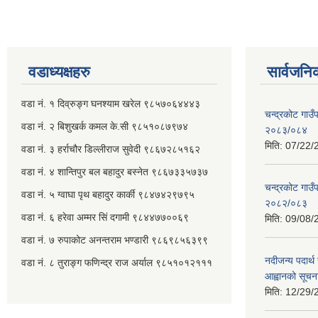
वडाध्यक्षहरु
सार्वजनि
वडा नं. १ दिव्रुङ्ग घनश्याम खरेल ९८५७०६४४४३
चन्द्रकोट गाउँ
वडा नं. २ ‌‍बिशुखर्क कमल के.सी ९८५१०८७९७४
२०८३/०८४
मिति:
07/22/
वडा नं. ३ हर्राचौर डिल्लीराज सुवेदी ९८६७२८५१६२
वडा नं. ४ शान्तिपुर बल बहादुर बस्नेत​ ९८६७३३५७३७
चन्द्रकोट गाउँ
वडा नं. ५ ग्वाघा पृथ बहादुर कार्की ९८४७४२९७९५
२०८२/०८३
वडा नं. ६ हरेवा अम्मर सिं दगामी​ ९८४४७७००६९
मिति:
09/08/
वडा नं. ७ ‌‍रुपाकोट अनन्तराम भण्डारी ९८६९८५६३९९
नदीजन्य पदार्थ 
वडा नं. ८ तुराङ्ग फणिन्द्र राज अर्याल ९८५१०१२१११
आह्वानको सूचन
मिति:
12/29/