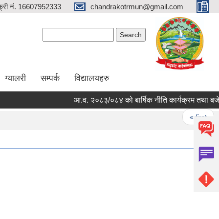
्री नं. 16607952333
chandrakotrmun@gmail.com
Search form
Search
ग्यालरी
सम्पर्क
विद्यालयहरु
आ.व. २०८३/०८४ को बार्षिक नीति कार्यक्रम तथा बजेटका 
Pages
« first
‹ 