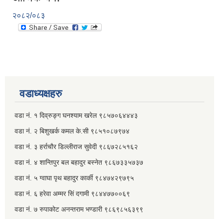
२०८२/०८३
वडाध्यक्षहरु
वडा नं. १ दिव्रुङ्ग घनश्याम खरेल ९८५७०६४४४३
वडा नं. २ ‌‍बिशुखर्क कमल के.सी ९८५१०८७९७४
वडा नं. ३ हर्राचौर डिल्लीराज सुवेदी ९८६७२८५१६२
वडा नं. ४ शान्तिपुर बल बहादुर बस्नेत​ ९८६७३३५७३७
वडा नं. ५ ग्वाघा पृथ बहादुर कार्की ९८४७४२९७९५
वडा नं. ६ हरेवा अम्मर सिं दगामी​ ९८४४७७००६९
वडा नं. ७ ‌‍रुपाकोट अनन्तराम भण्डारी ९८६९८५६३९९