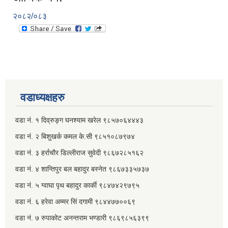
२०८२/०८३
वडाध्यक्षहरु
वडा नं. १ दिव्रुङ्ग घनश्याम खरेल ९८५७०६४४४३
वडा नं. २ ‌‍बिशुखर्क कमल के.सी ९८५१०८७९७४
वडा नं. ३ हर्राचौर डिल्लीराज सुवेदी ९८६७२८५१६२
वडा नं. ४ शान्तिपुर बल बहादुर बस्नेत​ ९८६७३३५७३७
वडा नं. ५ ग्वाघा पृथ बहादुर कार्की ९८४७४२९७९५
वडा नं. ६ हरेवा अम्मर सिं दगामी​ ९८४४७७००६९
वडा नं. ७ ‌‍रुपाकोट अनन्तराम भण्डारी ९८६९८५६३९९