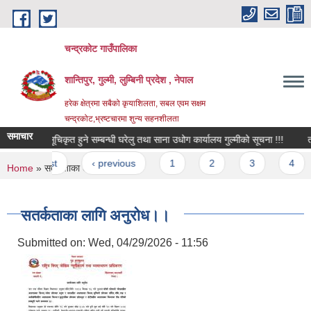
Skip to main content
चन्द्रकोट गाउँपालिका
शान्तिपुर, गुल्मी, लुम्बिनी प्रदेश , नेपाल
हरेक क्षेत्रमा सबैको कृयाशिलता, सबल एवम सक्षम
चन्द्रकोट,भ्रष्टचारमा शुन्य सहनशीलता
समाचार
प्रशिक्षक सूचिकृत हुने सम्बन्धी घरेलु तथा साना उधोग कार्यालय गुल्मीको सूचना !!!
तह वृ
Pages
« first
‹ previous
1
2
3
4
You are here
Home
» सतर्कताका लागि अनुरोध।।
सतर्कताका लागि अनुरोध।।
Submitted on:
Wed, 04/29/2026 - 11:56