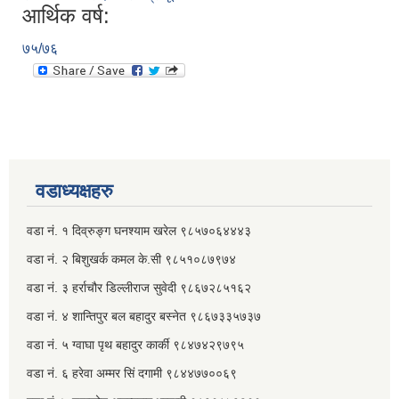
आर्थिक वर्ष:
७५/७६
वडाध्यक्षहरु
वडा नं. १ दिव्रुङ्ग घनश्याम खरेल ९८५७०६४४४३
वडा नं. २ ‌‍बिशुखर्क कमल के.सी ९८५१०८७९७४
वडा नं. ३ हर्राचौर डिल्लीराज सुवेदी ९८६७२८५१६२
वडा नं. ४ शान्तिपुर बल बहादुर बस्नेत​ ९८६७३३५७३७
वडा नं. ५ ग्वाघा पृथ बहादुर कार्की ९८४७४२९७९५
वडा नं. ६ हरेवा अम्मर सिं दगामी​ ९८४४७७००६९