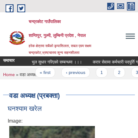
Skip to main content
चन्द्रकोट गाउँपालिका
शान्तिपुर, गुल्मी, लुम्बिनी प्रदेश , नेपाल
हरेक क्षेत्रमा सबैको कृयाशिलता, सबल एवम सक्षम
चन्द्रकोट,भ्रष्टचारमा शुन्य सहनशीलता
समाचार
भुल सुधार गरिएको सम्बन्धमा ।।।
करार सेवामा कर्मचारी पदपूर्ति गर्ने सम
Pages
« first
‹ previous
1
2
3
You are here
Home
» वडा अध्यक्ष (प्रबक्ता)
वडा अध्यक्ष (प्रबक्ता)
घनश्याम खरेल
Image: