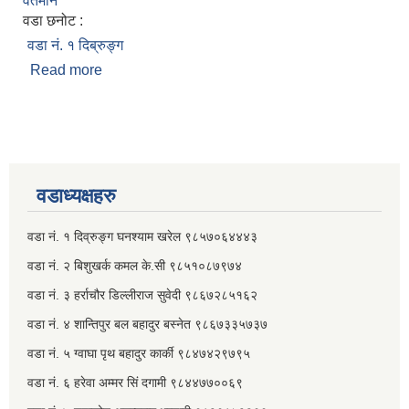
वर्तमान
वडा छनोट :
वडा नं. १ दिब्रुङ्ग
Read more
about घनश्याम खरेल
वडाध्यक्षहरु
वडा नं. १ दिव्रुङ्ग घनश्याम खरेल ९८५७०६४४४३
वडा नं. २ ‌‍बिशुखर्क कमल के.सी ९८५१०८७९७४
वडा नं. ३ हर्राचौर डिल्लीराज सुवेदी ९८६७२८५१६२
वडा नं. ४ शान्तिपुर बल बहादुर बस्नेत​ ९८६७३३५७३७
वडा नं. ५ ग्वाघा पृथ बहादुर कार्की ९८४७४२९७९५
वडा नं. ६ हरेवा अम्मर सिं दगामी​ ९८४४७७००६९