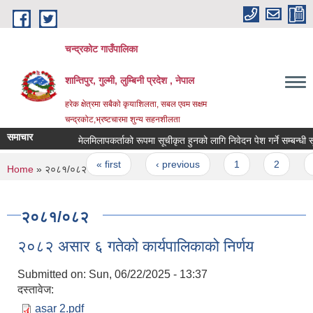
Skip to main content
चन्द्रकोट गाउँपालिका
शान्तिपुर, गुल्मी, लुम्बिनी प्रदेश , नेपाल
हरेक क्षेत्रमा सबैको कृयाशिलता, सबल एवम सक्षम
चन्द्रकोट,भ्रष्टचारमा शुन्य सहनशीलता
समाचार
मेलमिलापकर्ताको रूपमा सूचीकृत हुनको लागि निवेदन पेश गर्ने सम्बन्धी सूचन
Pages
« first
‹ previous
1
2
3
You are here
Home
» २०८१/०८२
२०८१/०८२
२०८२ असार ६ गतेको कार्यपालिकाको निर्णय
Submitted on:
Sun, 06/22/2025 - 13:37
दस्तावेज:
asar 2.pdf