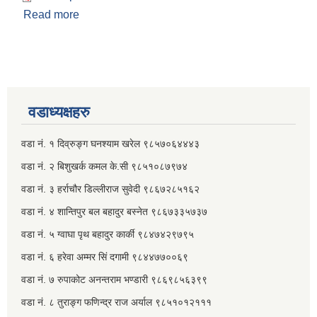
Read more
about २०८२ असार ६ गतेको कार्यपालिकाको निर्णय
वडाध्यक्षहरु
वडा नं. १ दिव्रुङ्ग घनश्याम खरेल ९८५७०६४४४३
वडा नं. २ ‌‍बिशुखर्क कमल के.सी ९८५१०८७९७४
वडा नं. ३ हर्राचौर डिल्लीराज सुवेदी ९८६७२८५१६२
वडा नं. ४ शान्तिपुर बल बहादुर बस्नेत​ ९८६७३३५७३७
वडा नं. ५ ग्वाघा पृथ बहादुर कार्की ९८४७४२९७९५
वडा नं. ६ हरेवा अम्मर सिं दगामी​ ९८४४७७००६९
वडा नं. ७ ‌‍रुपाकोट अनन्तराम भण्डारी ९८६९८५६३९९
वडा नं. ८ तुराङ्ग फणिन्द्र राज अर्याल ९८५१०१२१११