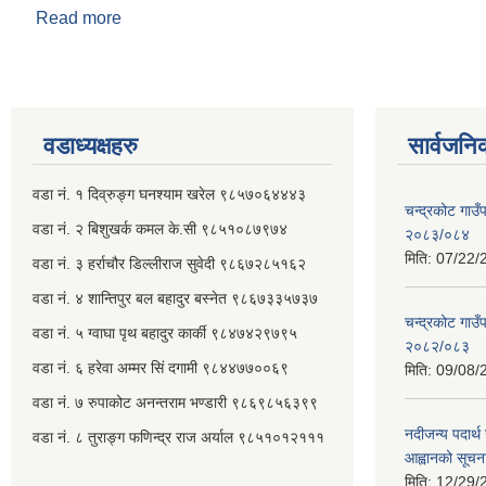
Read more
about गाई/गोरु तथा भैसीमा देखिने लम्की सकिन रोग सम्बन्धी स
वडाध्यक्षहरु
सार्वजनि
वडा नं. १ दिव्रुङ्ग घनश्याम खरेल ९८५७०६४४४३
चन्द्रकोट गाउँ
वडा नं. २ ‌‍बिशुखर्क कमल के.सी ९८५१०८७९७४
२०८३/०८४
मिति:
07/22/
वडा नं. ३ हर्राचौर डिल्लीराज सुवेदी ९८६७२८५१६२
वडा नं. ४ शान्तिपुर बल बहादुर बस्नेत​ ९८६७३३५७३७
चन्द्रकोट गाउँ
वडा नं. ५ ग्वाघा पृथ बहादुर कार्की ९८४७४२९७९५
२०८२/०८३
वडा नं. ६ हरेवा अम्मर सिं दगामी​ ९८४४७७००६९
मिति:
09/08/
वडा नं. ७ ‌‍रुपाकोट अनन्तराम भण्डारी ९८६९८५६३९९
नदीजन्य पदार्थ 
वडा नं. ८ तुराङ्ग फणिन्द्र राज अर्याल ९८५१०१२१११
आह्वानको सूचन
मिति:
12/29/