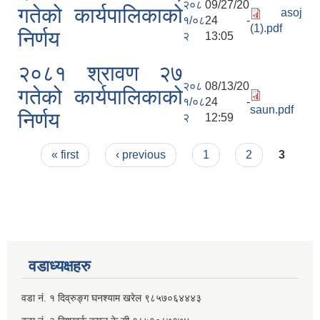
२०८
09/27/20
गतेको कार्यपालिकाको
asoj
१/०८
24 -
(1).pdf
निर्णय
२
13:05
२०८१ श्रावण २७
२०८
08/13/20
गतेको कार्यपालिकाको
१/०८
24 -
saun.pdf
निर्णय
२
12:59
Pages
« first
‹ previous
1
2
3
वडाध्यक्षहरु
वडा नं. १ दिव्रुङ्ग घनश्याम खरेल ९८५७०६४४४३