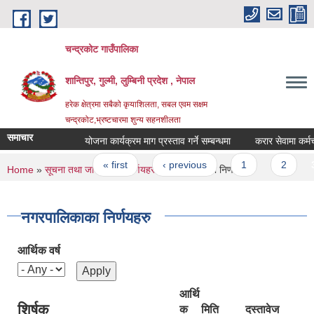
Skip to main content
चन्द्रकोट गाउँपालिका
शान्तिपुर, गुल्मी, लुम्बिनी प्रदेश , नेपाल
हरेक क्षेत्रमा सबैको कृयाशिलता, सबल एवम सक्षम
चन्द्रकोट,भ्रष्टचारमा शुन्य सहनशीलता
समाचार
योजना कार्यक्रम माग प्रस्ताव गर्ने सम्बन्धमा
करार सेवामा कर्मचारी 
Pages
« first
‹ previous
1
2
3
You are here
Home
»
सूचना तथा जानकारी
»
निर्णयहरु
» नगरपालिकाका निर्णयहरु
नगरपालिकाका निर्णयहरु
आर्थिक वर्ष
आर्थि
शिर्षक
क
मिति
दस्तावेज