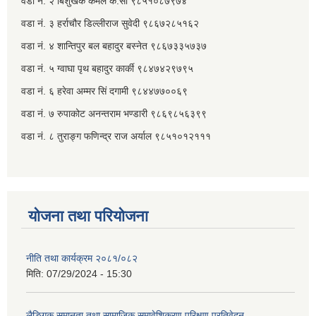
वडा नं. २ ‌‍बिशुखर्क कमल के.सी ९८५१०८७९७४
वडा नं. ३ हर्राचौर डिल्लीराज सुवेदी ९८६७२८५१६२
वडा नं. ४ शान्तिपुर बल बहादुर बस्नेत​ ९८६७३३५७३७
वडा नं. ५ ग्वाघा पृथ बहादुर कार्की ९८४७४२९७९५
वडा नं. ६ हरेवा अम्मर सिं दगामी​ ९८४४७७००६९
वडा नं. ७ ‌‍रुपाकोट अनन्तराम भण्डारी ९८६९८५६३९९
वडा नं. ८ तुराङ्ग फणिन्द्र राज अर्याल ९८५१०१२१११
योजना तथा परियोजना
नीति तथा कार्यक्रम २०८१/०८२
मिति:
07/29/2024 - 15:30
लैङ्गिक समानता तथा सामाजिक समावेशिकरण परिक्षण प्रतिवेदन