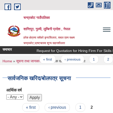
Skip to main content
चन्द्रकोट गाउँपालिका
शान्तिपुर, गुल्मी, लुम्बिनी प्रदेश , नेपाल
हरेक क्षेत्रमा सबैको कृयाशिलता, सबल एवम सक्षम
चन्द्रकोट,भ्रष्टचारमा शुन्य सहनशीलता
समाचार
Request for Quotation for Hiring Firm For Skills D
Pages
« first
‹ previous
1
2
You are here
Home
»
सूचना तथा जानकारी
» सार्वजनिक खरिद/बोलपत्र सूचना
सार्वजनिक खरिद/बोलपत्र सूचना
आर्थिक वर्ष
Pages
« first
‹ previous
1
2