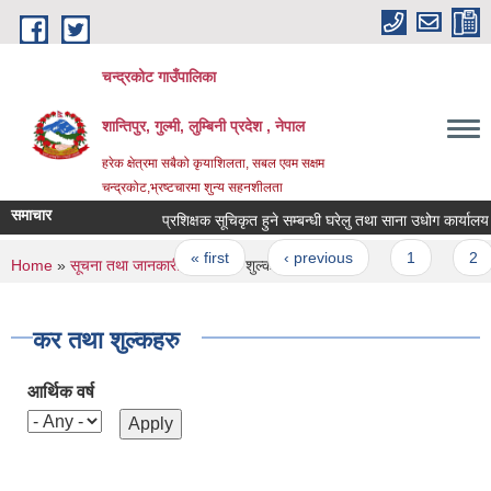
Skip to main content
चन्द्रकोट गाउँपालिका
शान्तिपुर, गुल्मी, लुम्बिनी प्रदेश , नेपाल
हरेक क्षेत्रमा सबैको कृयाशिलता, सबल एवम सक्षम
चन्द्रकोट,भ्रष्टचारमा शुन्य सहनशीलता
समाचार
प्रशिक्षक सूचिकृत हुने सम्बन्धी घरेलु तथा साना उधोग कार्यालय गुल
Pages
« first
‹ previous
1
2
You are here
Home
»
सूचना तथा जानकारी
» कर तथा शुल्कहरु
कर तथा शुल्कहरु
आर्थिक वर्ष