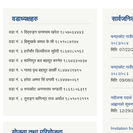
वडाध्यक्षहरु
सार्वजनि
वडा नं. १ दिव्रुङ्ग घनश्याम खरेल ९८५७०६४४४३
चन्द्रकोट गाउँ
वडा नं. २ ‌‍बिशुखर्क कमल के.सी ९८५१०८७९७४
२०८३/०८४
मिति:
07/22/
वडा नं. ३ हर्राचौर डिल्लीराज सुवेदी ९८६७२८५१६२
वडा नं. ४ शान्तिपुर बल बहादुर बस्नेत​ ९८६७३३५७३७
चन्द्रकोट गाउँ
वडा नं. ५ ग्वाघा पृथ बहादुर कार्की ९८४७४२९७९५
२०८२/०८३
वडा नं. ६ हरेवा अम्मर सिं दगामी​ ९८४४७७००६९
मिति:
09/08/
वडा नं. ७ ‌‍रुपाकोट अनन्तराम भण्डारी ९८६९८५६३९९
नदीजन्य पदार्थ 
वडा नं. ८ तुराङ्ग फणिन्द्र राज अर्याल ९८५१०१२१११
आह्वानको सूचन
मिति:
12/29/
Invitation f
योजना तथा परियोजना