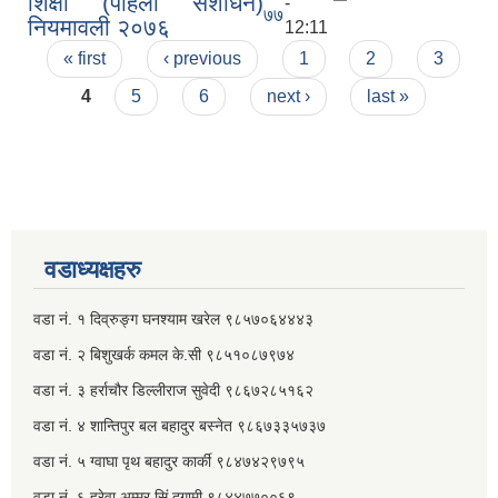
शिक्षा (पहिलो संशोधन)
-
७७
नियमावली २०७६
12:11
Pages
« first
‹ previous
1
2
3
4
5
6
next ›
last »
वडाध्यक्षहरु
वडा नं. १ दिव्रुङ्ग घनश्याम खरेल ९८५७०६४४४३
वडा नं. २ ‌‍बिशुखर्क कमल के.सी ९८५१०८७९७४
वडा नं. ३ हर्राचौर डिल्लीराज सुवेदी ९८६७२८५१६२
वडा नं. ४ शान्तिपुर बल बहादुर बस्नेत​ ९८६७३३५७३७
वडा नं. ५ ग्वाघा पृथ बहादुर कार्की ९८४७४२९७९५
वडा नं. ६ हरेवा अम्मर सिं दगामी​ ९८४४७७००६९