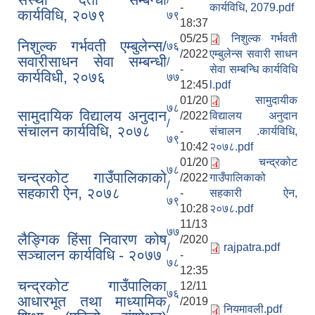
-
कार्यविधि, 2079.pdf
कार्यविधि, २०७९
७९
18:37
05/25
निशुल्क गर्भवती
निशुल्क गर्भवती एम्बुलेन्स/
७६
/2022
एम्बुलेन्स सवारी साधन
सवारीसाधन सेवा सम्बन्धी
/
-
सेवा सम्बन्धि कार्यविधि
कार्यविधी, २०७६
७७
12:45
l.pdf
01/20
सामुदायीक
७८
सामुदायिक विद्यालय अनुदान
/2022
विद्यालय अनुदान
/
संचालन कार्यविधि, २०७८
-
संचालन .कार्यविधि,
७९
10:42
२०७८.pdf
01/20
चन्द्रकोट
७८
चन्द्रकोट गाउँपालिकाको
/2022
गाउँपालिकाको
/
सहकारी ऐन, २०७८
-
सहकारी ऐन,
७९
10:28
२०७८.pdf
11/13
७७
लैङ्गिक हिंसा निवारण कोष
/2020
/
rajpatra.pdf
सञ्चालन कार्यविधि - २०७७
-
७८
12:35
चन्द्रकोट गाउँपालिका
12/11
७६
आधारभूत तथा माध्यामिक
/2019
/
नियमावली.pdf