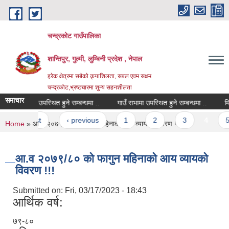
Skip to main content
चन्द्रकोट गाउँपालिका
शान्तिपुर, गुल्मी, लुम्बिनी प्रदेश , नेपाल
हरेक क्षेत्रमा सबैको कृयाशिलता, सबल एवम सक्षम
चन्द्रकोट,भ्रष्टचारमा शुन्य सहनशीलता
समाचार
गाउँ सभामा उपस्थित हुने सम्बन्धमा ..
गाउँ सभामा उपस्थित हुने सम्बन्धमा ..
मिति 
Pages
« first
‹ previous
1
2
3
4
5
You are here
Home
» आ.व २०७९/८० को फागुन महिनाको आय व्यायको विवरण !!!
आ.व २०७९/८० को फागुन महिनाको आय व्यायको
विवरण !!!
Submitted on:
Fri, 03/17/2023 - 18:43
आर्थिक वर्ष:
७९-८०