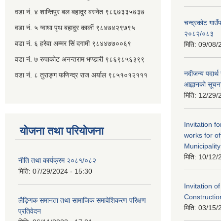
वडा नं. ४ शान्तिपुर बल बहादुर बस्नेत​ ९८६७३३५७३७
चन्द्रकोट गाउँ
वडा नं. ५ ग्वाघा पृथ बहादुर कार्की ९८४७४२९७९५
२०८२/०८३
वडा नं. ६ हरेवा अम्मर सिं दगामी​ ९८४४७७००६९
मिति:
09/08/
वडा नं. ७ ‌‍रुपाकोट अनन्तराम भण्डारी ९८६९८५६३९९
नदीजन्य पदार्थ 
वडा नं. ८ तुराङ्ग फणिन्द्र राज अर्याल ९८५१०१२१११
आह्वानको सूचन
मिति:
12/29/
Invitation f
योजना तथा परियोजना
works for o
Municipality
मिति:
10/12/
नीति तथा कार्यक्रम २०८१/०८२
मिति:
07/29/2024 - 15:30
Invitation o
Constructi
लैङ्गिक समानता तथा सामाजिक समावेशिकरण परिक्षण
मिति:
03/15/
प्रतिवेदन