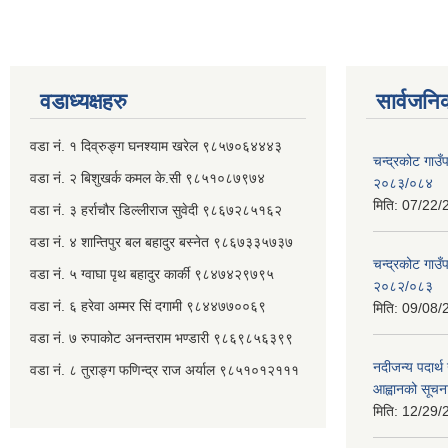
वडाध्यक्षहरु
सार्वजनि
वडा नं. १ दिव्रुङ्ग घनश्याम खरेल ९८५७०६४४४३
चन्द्रकोट गाउँ
वडा नं. २ ‌‍बिशुखर्क कमल के.सी ९८५१०८७९७४
२०८३/०८४
मिति:
07/22/
वडा नं. ३ हर्राचौर डिल्लीराज सुवेदी ९८६७२८५१६२
वडा नं. ४ शान्तिपुर बल बहादुर बस्नेत​ ९८६७३३५७३७
चन्द्रकोट गाउँ
वडा नं. ५ ग्वाघा पृथ बहादुर कार्की ९८४७४२९७९५
२०८२/०८३
वडा नं. ६ हरेवा अम्मर सिं दगामी​ ९८४४७७००६९
मिति:
09/08/
वडा नं. ७ ‌‍रुपाकोट अनन्तराम भण्डारी ९८६९८५६३९९
नदीजन्य पदार्थ 
वडा नं. ८ तुराङ्ग फणिन्द्र राज अर्याल ९८५१०१२१११
आह्वानको सूचन
मिति:
12/29/