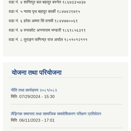
वडा नं. ४ शान्तिपुर बल बहादुर बस्नेत​ ९८६७३३५७३७
वडा नं. ५ ग्वाघा पृथ बहादुर कार्की ९८४७४२९७९५
वडा नं. ६ हरेवा अम्मर सिं दगामी​ ९८४४७७००६९
कृषि कार्यक्रम अन्तर्गत वडा नं. ७ रुपाकोटमा वेमौसमी तरकारी खेति सम्बन्धि तालीम सम्पन्न |
वडा नं. ७ ‌‍रुपाकोट अनन्तराम भण्डारी ९८६९८५६३९९
वडा नं. ८ तुराङ्ग फणिन्द्र राज अर्याल ९८५१०१२१११
स्वास्थ्य सस्थाहरुमा कम्प्युटर, फोटोकपि मेसिन तथा स्वास्थ्य सामग्री प्रदान गर्दै |
योजना तथा परियोजना
नीति तथा कार्यक्रम २०८१/०८२
मिति:
07/29/2024 - 15:30
लैङ्गिक समानता तथा सामाजिक समावेशिकरण परिक्षण प्रतिवेदन
मिति:
06/11/2023 - 17:01