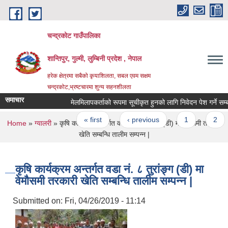
Skip to main content
चन्द्रकोट गाउँपालिका
शान्तिपुर, गुल्मी, लुम्बिनी प्रदेश , नेपाल
हरेक क्षेत्रमा सबैको कृयाशिलता, सबल एवम सक्षम
चन्द्रकोट,भ्रष्टचारमा शुन्य सहनशीलता
समाचार
मेलमिलापकर्ताको रूपमा सूचीकृत हुनको लागि निवेदन पेश गर्ने सम्बन्धी 
Pages
« first
‹ previous
1
2
You are here
Home
»
ग्यालरी
» कृषि कार्यक्रम अन्तर्गत वडा नं. ८ तुरांङ्ग (डी) मा वेमौसमी तरकारी
खेति सम्बन्धि तालीम सम्पन्न |
कृषि कार्यक्रम अन्तर्गत वडा नं. ८ तुरांङ्ग (डी) मा
वेमौसमी तरकारी खेति सम्बन्धि तालीम सम्पन्न |
Submitted on:
Fri, 04/26/2019 - 11:14