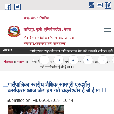
Skip to main content
चन्द्रकोट गाउँपालिका
शान्तिपुर, गुल्मी, लुम्बिनी प्रदेश , नेपाल
हरेक क्षेत्रमा सबैको कृयाशिलता, सबल एवम सक्षम
चन्द्रकोट,भ्रष्टचारमा शुन्य सहनशीलता
समाचार
कार्यक्रममा सहभागीताका लागि प्रस्ताव पेश गर्ने सम्बन्धी राष्ट्रिय कृषि आ
Pages
1
2
3
4
5
6
7
You are here
Home
»
ग्यालरी
» गाउँपालिका स्तरीय शैक्षिक सामग्री प्रदर्शन कार्यक्रम आज जेठ ३१
गते चक्रेश्वोर ई.बो.ई मा l l
गाउँपालिका स्तरीय शैक्षिक सामग्री प्रदर्शन
कार्यक्रम आज जेठ ३१ गते चक्रेश्वोर ई.बो.ई मा l l
Submitted on:
Fri, 06/14/2019 - 16:44