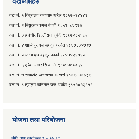
वडाध्यक्षहरु
वडा नं. १ दिव्रुङ्ग घनश्याम खरेल ९८५७०६४४४३
वडा नं. २ ‌‍बिशुखर्क कमल के.सी ९८५१०८७९७४
वडा नं. ३ हर्राचौर डिल्लीराज सुवेदी ९८६७२८५१६२
वडा नं. ४ शान्तिपुर बल बहादुर बस्नेत​ ९८६७३३५७३७
वडा नं. ५ ग्वाघा पृथ बहादुर कार्की ९८४७४२९७९५
वडा नं. ६ हरेवा अम्मर सिं दगामी​ ९८४४७७००६९
वडा नं. ७ ‌‍रुपाकोट अनन्तराम भण्डारी ९८६९८५६३९९
वडा नं. ८ तुराङ्ग फणिन्द्र राज अर्याल ९८५१०१२१११
योजना तथा परियोजना
नीति तथा कार्यक्रम २०८१/०८२