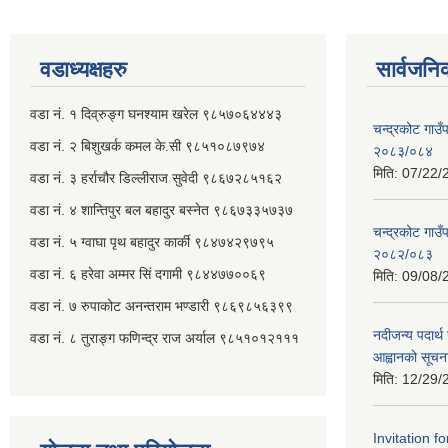
वडाध्यक्षहरु
सार्वजनि
वडा नं. १ दिव्रुङ्ग घनश्याम खरेल ९८५७०६४४४३
चन्द्रकोट गाउँ
वडा नं. २ ‌‍बिशुखर्क कमल के.सी ९८५१०८७९७४
२०८३/०८४
मिति:
07/22/
वडा नं. ३ हर्राचौर डिल्लीराज सुवेदी ९८६७२८५१६२
वडा नं. ४ शान्तिपुर बल बहादुर बस्नेत​ ९८६७३३५७३७
चन्द्रकोट गाउँ
वडा नं. ५ ग्वाघा पृथ बहादुर कार्की ९८४७४२९७९५
२०८२/०८३
वडा नं. ६ हरेवा अम्मर सिं दगामी​ ९८४४७७००६९
मिति:
09/08/
वडा नं. ७ ‌‍रुपाकोट अनन्तराम भण्डारी ९८६९८५६३९९
नदीजन्य पदार्थ 
वडा नं. ८ तुराङ्ग फणिन्द्र राज अर्याल ९८५१०१२१११
आह्वानको सूचन
मिति:
12/29/
Invitation f