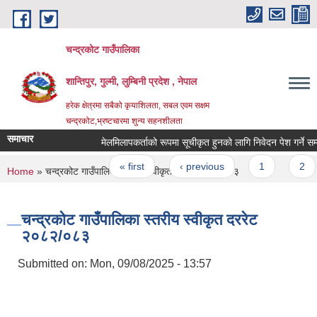
Skip to main content
चन्द्रकोट गाउँपालिका
शान्तिपुर, गुल्मी, लुम्बिनी प्रदेश , नेपाल
हरेक क्षेत्रमा सबैको कृयाशिलता, सबल एवम सक्षम
चन्द्रकोट,भ्रष्टचारमा शुन्य सहनशीलता
समाचार
मेलमिलापकर्ताको रूपमा सूचीकृत हुनको लागि निवेदन पेश गर्ने सम्बन्धी
Pages
« first
‹ previous
1
2
You are here
Home
» चन्द्रकोट गाउँपालिका स्तरीय स्वीकृत दररेट २०८२/०८३
चन्द्रकोट गाउँपालिका स्तरीय स्वीकृत दररेट
२०८२/०८३
Submitted on:
Mon, 09/08/2025 - 13:57