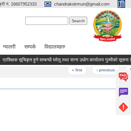
्री नं. 16607952333
chandrakotrmun@gmail.com
Search form
Search
ग्यालरी
सम्पर्क
विद्यालयहरु
क्षक सूचिकृत हुने सम्बन्धी घरेलु तथा साना उधोग कार्यालय गुल्मीको सूचना !!!
ages
« first
‹ previous
1