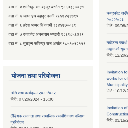
वडा नं. ४ शान्तिपुर बल बहादुर बस्नेत​ ९८६७३३५७३७
चन्द्रकोट गाउँ
वडा नं. ५ ग्वाघा पृथ बहादुर कार्की ९८४७४२९७९५
२०८२/०८३
वडा नं. ६ हरेवा अम्मर सिं दगामी​ ९८४४७७००६९
मिति:
09/08/
वडा नं. ७ ‌‍रुपाकोट अनन्तराम भण्डारी ९८६९८५६३९९
नदीजन्य पदार्थ 
वडा नं. ८ तुराङ्ग फणिन्द्र राज अर्याल ९८५१०१२१११
आह्वानको सूचन
मिति:
12/29/
Invitation f
योजना तथा परियोजना
works for o
Municipality
मिति:
10/12/
नीति तथा कार्यक्रम २०८१/०८२
मिति:
07/29/2024 - 15:30
Invitation o
Constructi
लैङ्गिक समानता तथा सामाजिक समावेशिकरण परिक्षण
मिति:
03/15/
प्रतिवेदन