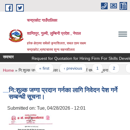
Skip to main content
चन्द्रकोट गाउँपालिका
शान्तिपुर, गुल्मी, लुम्बिनी प्रदेश , नेपाल
हरेक क्षेत्रमा सबैको कृयाशिलता, सबल एवम सक्षम
चन्द्रकोट,भ्रष्टचारमा शुन्य सहनशीलता
समाचार
Request for Quotation for Hiring Firm For Skills Developm
Pages
« first
‹ previous
1
2
3
You are here
Home
» नि:शुल्क जग्गा प्रदान गर्नका लागि निवेदन पेश गर्ने सम्बन्धी सूचना।
नि:शुल्क जग्गा प्रदान गर्नका लागि निवेदन पेश गर्ने
सम्बन्धी सूचना।
Submitted on:
Tue, 04/28/2026 - 12:01