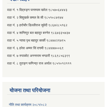
वडा नं. १ दिव्रुङ्ग घनश्याम खरेल ९८५७०६४४४३
वडा नं. २ ‌‍बिशुखर्क कमल के.सी ९८५१०८७९७४
वडा नं. ३ हर्राचौर डिल्लीराज सुवेदी ९८६७२८५१६२
वडा नं. ४ शान्तिपुर बल बहादुर बस्नेत​ ९८६७३३५७३७
वडा नं. ५ ग्वाघा पृथ बहादुर कार्की ९८४७४२९७९५
वडा नं. ६ हरेवा अम्मर सिं दगामी​ ९८४४७७००६९
वडा नं. ७ ‌‍रुपाकोट अनन्तराम भण्डारी ९८६९८५६३९९
वडा नं. ८ तुराङ्ग फणिन्द्र राज अर्याल ९८५१०१२१११
योजना तथा परियोजना
नीति तथा कार्यक्रम २०८१/०८२