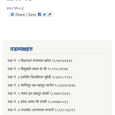
२०८१/०८२
वडाध्यक्षहरु
वडा नं. १ दिव्रुङ्ग घनश्याम खरेल ९८५७०६४४४३
वडा नं. २ ‌‍बिशुखर्क कमल के.सी ९८५१०८७९७४
वडा नं. ३ हर्राचौर डिल्लीराज सुवेदी ९८६७२८५१६२
वडा नं. ४ शान्तिपुर बल बहादुर बस्नेत​ ९८६७३३५७३७
वडा नं. ५ ग्वाघा पृथ बहादुर कार्की ९८४७४२९७९५
वडा नं. ६ हरेवा अम्मर सिं दगामी​ ९८४४७७००६९
वडा नं. ७ ‌‍रुपाकोट अनन्तराम भण्डारी ९८६९८५६३९९