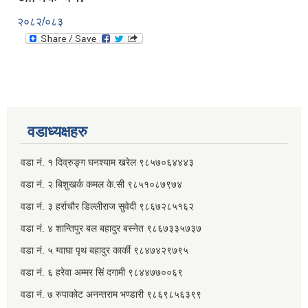
२०८२/०८३
वडाध्यक्षहरु
वडा नं. १ दिव्रुङ्ग घनश्याम खरेल ९८५७०६४४४३
वडा नं. २ ‌‍बिशुखर्क कमल के.सी ९८५१०८७९७४
वडा नं. ३ हर्राचौर डिल्लीराज सुवेदी ९८६७२८५१६२
वडा नं. ४ शान्तिपुर बल बहादुर बस्नेत​ ९८६७३३५७३७
वडा नं. ५ ग्वाघा पृथ बहादुर कार्की ९८४७४२९७९५
वडा नं. ६ हरेवा अम्मर सिं दगामी​ ९८४४७७००६९
वडा नं. ७ ‌‍रुपाकोट अनन्तराम भण्डारी ९८६९८५६३९९