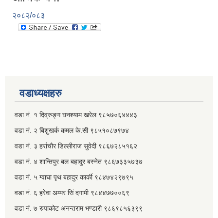
२०८२/०८३
वडाध्यक्षहरु
वडा नं. १ दिव्रुङ्ग घनश्याम खरेल ९८५७०६४४४३
वडा नं. २ ‌‍बिशुखर्क कमल के.सी ९८५१०८७९७४
वडा नं. ३ हर्राचौर डिल्लीराज सुवेदी ९८६७२८५१६२
वडा नं. ४ शान्तिपुर बल बहादुर बस्नेत​ ९८६७३३५७३७
वडा नं. ५ ग्वाघा पृथ बहादुर कार्की ९८४७४२९७९५
वडा नं. ६ हरेवा अम्मर सिं दगामी​ ९८४४७७००६९
वडा नं. ७ ‌‍रुपाकोट अनन्तराम भण्डारी ९८६९८५६३९९