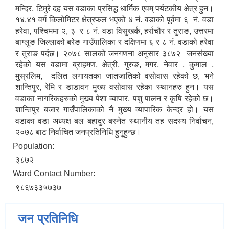
मन्दिर, टिमुरे दह यस वडाका प्रसिद्ध धार्मिक एवम् पर्यटकीय क्षेत्र हुन।
१४.४१ वर्ग किलोमिटर क्षेत्रफल भएको ४ नं. वडाको पूर्वमा ६ नं. वडा
हरेवा, पश्चिममा २, ३ र ८ नं. वडा विसुखर्क, हर्राचौर र तुराङ, उत्तरमा
बाग्लुङ जिल्लाको बरेङ गाउँपालिका र दक्षिणमा ६ र ८ नं. वडाको हरेवा
र तुराङ पर्दछ। २०७८ सालको जनगणना अनुसार ३८७२ जनसंख्या
रहेको यस वडामा ब्राहमण, क्षेत्री, गुरुङ, मगर, नेवार , कुमाल ,
मुस्रलिम, दलित लगायतका जातजातिको वसोवास रहेको छ, भने
शान्तिपुर, रेमि र डाडावन मुख्य वसोवास रहेका स्थानहरु हुन। यस
वडाका नागरिकहरुको मुख्य पेशा व्यापार, पशु पालन र कृषि रहेको छ।
शान्तिपुर बजार गाउँपालिकाको नै मुख्य व्यापारिक केन्द्र हो। यस
वडाका वडा अध्यक्ष बल बहादुर बस्नेत स्थानीय तह सदस्य निर्वाचन,
२०७८ बाट निर्वाचित जनप्रतिनिधि हुनुहुन्छ।
Population:
३८७२
Ward Contact Number:
९८६७३३५७३७
जन प्रतिनिधि