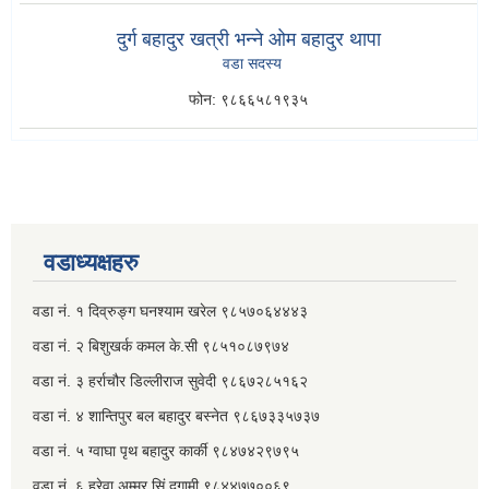
दुर्ग बहादुर खत्री भन्ने ओम बहादुर थापा
वडा सदस्य
फोन:
९८६६५८१९३५
वडाध्यक्षहरु
वडा नं. १ दिव्रुङ्ग घनश्याम खरेल ९८५७०६४४४३
वडा नं. २ ‌‍बिशुखर्क कमल के.सी ९८५१०८७९७४
वडा नं. ३ हर्राचौर डिल्लीराज सुवेदी ९८६७२८५१६२
वडा नं. ४ शान्तिपुर बल बहादुर बस्नेत​ ९८६७३३५७३७
वडा नं. ५ ग्वाघा पृथ बहादुर कार्की ९८४७४२९७९५
वडा नं. ६ हरेवा अम्मर सिं दगामी​ ९८४४७७००६९