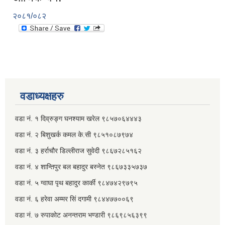
२०८१/०८२
वडाध्यक्षहरु
वडा नं. १ दिव्रुङ्ग घनश्याम खरेल ९८५७०६४४४३
वडा नं. २ ‌‍बिशुखर्क कमल के.सी ९८५१०८७९७४
वडा नं. ३ हर्राचौर डिल्लीराज सुवेदी ९८६७२८५१६२
वडा नं. ४ शान्तिपुर बल बहादुर बस्नेत​ ९८६७३३५७३७
वडा नं. ५ ग्वाघा पृथ बहादुर कार्की ९८४७४२९७९५
वडा नं. ६ हरेवा अम्मर सिं दगामी​ ९८४४७७००६९
वडा नं. ७ ‌‍रुपाकोट अनन्तराम भण्डारी ९८६९८५६३९९