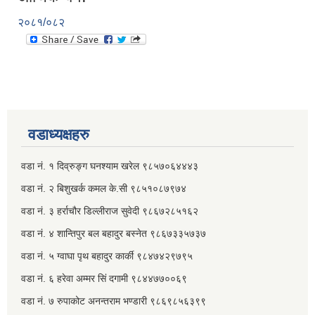
२०८१/०८२
वडाध्यक्षहरु
वडा नं. १ दिव्रुङ्ग घनश्याम खरेल ९८५७०६४४४३
वडा नं. २ ‌‍बिशुखर्क कमल के.सी ९८५१०८७९७४
वडा नं. ३ हर्राचौर डिल्लीराज सुवेदी ९८६७२८५१६२
वडा नं. ४ शान्तिपुर बल बहादुर बस्नेत​ ९८६७३३५७३७
वडा नं. ५ ग्वाघा पृथ बहादुर कार्की ९८४७४२९७९५
वडा नं. ६ हरेवा अम्मर सिं दगामी​ ९८४४७७००६९
वडा नं. ७ ‌‍रुपाकोट अनन्तराम भण्डारी ९८६९८५६३९९