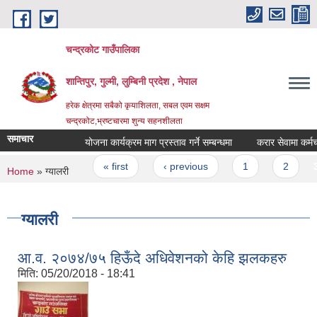
Skip to main content
चन्द्रकोट गाउँपालिका
शान्तिपुर, गुल्मी, लुम्बिनी प्रदेश , नेपाल
हरेक क्षेत्रमा सबैको कृयाशिलता, सबल एवम सक्षम
चन्द्रकोट,भ्रष्टचारमा शुन्य सहनशीलता
समाचार
योजना कार्यक्रम माग प्रस्ताव गर्ने सम्बन्धमा
करार सेवामा कर्मचारी प
Pages
« first
‹ previous
1
2
3
You are here
Home
» ग्यालरी
ग्यालरी
आ.व. २०७४/७५ हिऊँदे अधिवेशनको केहि झलकहरु
मिति:
05/20/2018 - 18:41