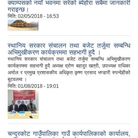
क्याम्पसको नयाँ भवनमा सरेको ब्येहोरा सबैमा जानकारी
गराइन्छ।
मिति:
02/05/2018 - 16:53
गाउँपालिका स्तरीय शैक्षिक सामग्री प्रदर्शन कार्यक्रम आज जेठ ३१ गते चक्रेश्वोर ई.बो.ई मा l l
स्थानिय सरकार संचालन तथा बजेट तर्जुमा सम्बन्धि
घुम्ती स्थलगत व्यावसायिक मौरीपालन तालिम चन्द्रकोट गाउँपालिका अन्तर्गत वडा २,४,५,र ६ मा सम्पन्न |||
अभिमुखीकरण कार्यक्रममा सहभागी हुदै ।
स्थानिय सरकार संचालन तथा बजेट तर्जुमा सम्बन्धि अभिमुखीकरण
कार्यक्रममा सहभागी हुदै अध्यक्ष द्रोण बहादुर खत्री, उपाध्यक्ष राधिका
व्यवसायिक मौरीपालक कृषकहरुलाई अनुदानमा मौरीघार तथा सामाग्री वितरण कार्यक्रम !
अर्याल र प्रमुख प्रशासकीय अधिकृत कृष्ण प्रसाद भण्डारी रुपन्देहीको
बुटवलमा ।
मिति:
01/08/2018 - 19:01
५० % अनुदानमा कृषकहरुको लागि हाते ट्याक्टर तथा कृषि सामग्री वितरण कार्यक्रम |
चन्द्रकोट गाउँपालिका गाउँ कार्यपालिकाको कार्यालय,
वातावरणीय सरसफाई तथा खानेपानी सम्बन्धि एक दिने अभिमुखीकरण कार्यक्रम वडा नं. १ दिब्रुंङ्ग दह, वडा ३ र वडा ५ ग्वाघा मा सम्पन्न |