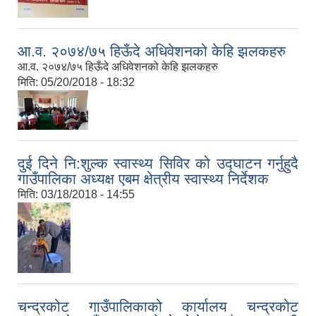
आ.व. २०७४/७५ हिऊँदे अधिवेशनको केहि झलकहरु
आ.व. २०७४/७५ हिऊँदे अधिवेशनको केहि झलकहरु
मिति:
05/20/2018 - 18:32
दुई दिने नि:शुल्क स्वास्थ्य सिविर को उद्घाटन गर्नुहुदै
गाउँपालिका अध्यक्ष एबम क्षेत्रीय स्वास्थ्य निर्देशक
मिति:
03/18/2018 - 14:55
कृषि कार्यक्रम अन्तर्गत वडा नं. ८ तुरांङ्ग (डी) मा वेमौसमी तरकारी खेति सम्बन्धि तालीम सम्पन्न |
चन्द्रकोट गाउँपालिकाको कार्यालय चन्द्रकोट