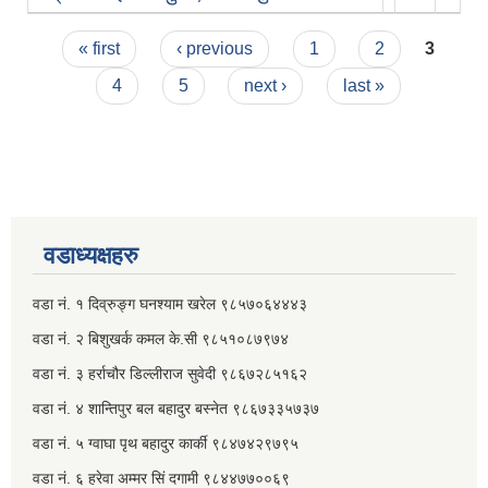
Pages
« first
‹ previous
1
2
3
4
5
next ›
last »
वडाध्यक्षहरु
वडा नं. १ दिव्रुङ्ग घनश्याम खरेल ९८५७०६४४४३
वडा नं. २ ‌‍बिशुखर्क कमल के.सी ९८५१०८७९७४
वडा नं. ३ हर्राचौर डिल्लीराज सुवेदी ९८६७२८५१६२
वडा नं. ४ शान्तिपुर बल बहादुर बस्नेत​ ९८६७३३५७३७
वडा नं. ५ ग्वाघा पृथ बहादुर कार्की ९८४७४२९७९५
वडा नं. ६ हरेवा अम्मर सिं दगामी​ ९८४४७७००६९