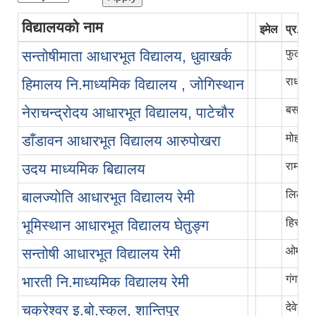
विद्यालयको नाम
इमेल
प्र.अ 
फुलमाया
सन्तोषीमाता आधारभूत विद्यालय, धुवाखर्क
राधा दे
हिमालय नि.माध्यमिक विद्यालय , जोगिस्थान
बसन्ता
नेराचन्द्रोदय आधारभूत विद्यालय, पाटेचौर
मोहन थ
डाँडावन आधारभूत विद्यालय आरुपोखरा
राम बहा
उदय माध्यमिक बिद्यालय
लिल बहा
बालज्योति आधारभूत विद्यालय रेमी
हिरा था
भूमिस्थान आधारभूत विद्यालय घेतुङ्ग
ओममाया
सन्तोषी आधारभूत विद्यालय रेमी
गंगा था
भारती नि.माध्यमिक विद्यालय रेमी
देवेन्द्र
चक्रेश्वर इ.बो.स्कुल, शान्तिपुर