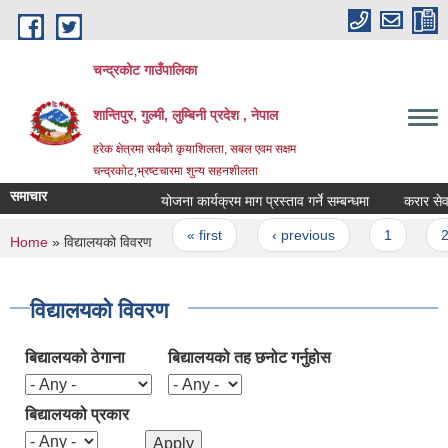
Skip to main content
चन्द्रकोट गाउँपालिका
शान्तिपुर, गुल्मी, लुम्बिनी प्रदेश , नेपाल
हरेक क्षेत्रमा सबैको कृयाशिलता, सबल एवम सक्षम
चन्द्रकोट,भ्रष्टचारमा शुन्य सहनशीलता
समाचार
योजना कार्यक्रम माग प्रस्ताव गर्ने सम्बन्धमा
करार सेवामा क
Pages
« first
‹ previous
1
2
You are here
Home
» विद्यालयको विवरण
विद्यालयको विवरण
बिद्यालयको ठेगाना
बिद्यालयको तह छनोट गर्नुहोस
बिद्यालयको प्रकार