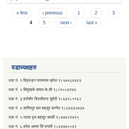
Pages
« first
‹ previous
1
2
3
4
5
next ›
last »
वडाध्यक्षहरु
वडा नं. १ दिव्रुङ्ग घनश्याम खरेल ९८५७०६४४४३
वडा नं. २ ‌‍बिशुखर्क कमल के.सी ९८५१०८७९७४
वडा नं. ३ हर्राचौर डिल्लीराज सुवेदी ९८६७२८५१६२
वडा नं. ४ शान्तिपुर बल बहादुर बस्नेत​ ९८६७३३५७३७
वडा नं. ५ ग्वाघा पृथ बहादुर कार्की ९८४७४२९७९५
वडा नं. ६ हरेवा अम्मर सिं दगामी​ ९८४४७७००६९